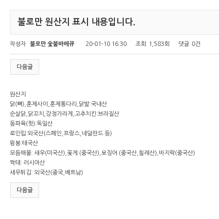
불로만 원산지 표시 내용입니다.
작성자
불로만 숯불바베큐
20-01-10 16:30
조회
1,583회
댓글
0건
다음글
원산지
닭(뼈),훈제사이,훈제통다리,닭발:국내산
순살닭,닭꼬치,강정가라게,고추치킨:브라질산
동파육(핫):독일산
로인립:외국산(스페인,프랑스,네덜란드 등)
윙봉:태국산
모듬해물: 새우(미국산),꽃게 (중국산),오징어 (중국산,칠레산),바지락(중국산)
짝태: 러시아산
새우튀김: 외국산(중국,베트남)
다음글