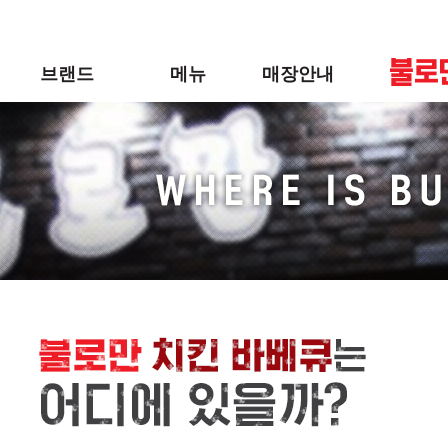
메
본
뉴
문
바
으
브랜드
메뉴
매장안내
로
로
가
바
기
로
불로만
바베큐
매장안내
가
기
BI
후라이드
인테리어 컨셉
사이드
신메뉴