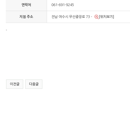
연락처
061-691-9245
지점 주소
전남 여수시 무선중앙로 73 -
[위치보기]
-
이전글
다음글