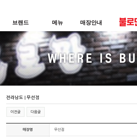
메
본
뉴
문
바
으
브랜드
메뉴
매장안내
로
로
가
바
기
로
불로만
바베큐
매장안내
가
기
BI
후라이드
인테리어 컨셉
사이드
신메뉴
전라남도 | 무선점
이전글
다음글
매장명
무선점