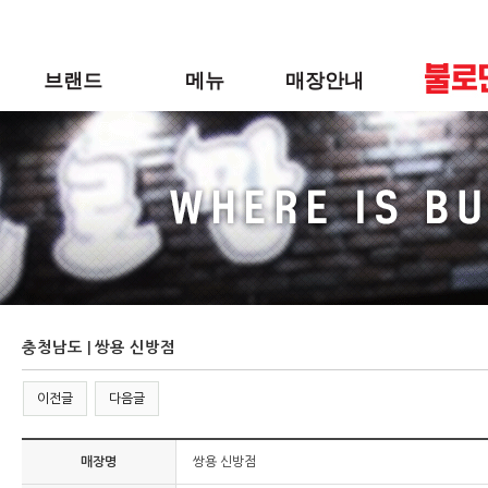
메
본
뉴
문
바
으
브랜드
메뉴
매장안내
로
로
가
바
기
로
불로만
바베큐
매장안내
가
기
BI
후라이드
인테리어 컨셉
사이드
신메뉴
충청남도 | 쌍용 신방점
이전글
다음글
매장명
쌍용 신방점