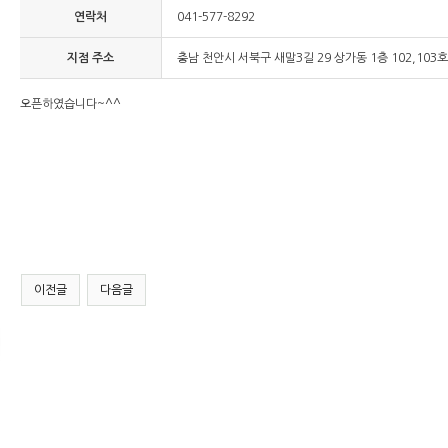
연락처
041-577-8292
지점 주소
충남 천안시 서북구 새말3길 29 상가동 1층 102,10
오픈하였습니다~^^
이전글
다음글