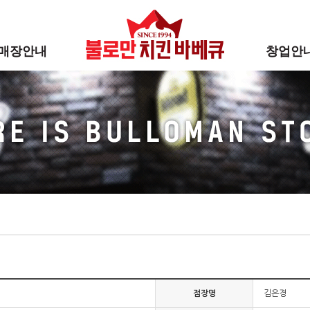
매장안내
창업안
매장안내
성공법칙
창업절차&
인터뷰&홍
창업상담문
창업설명회
점장명
김은경