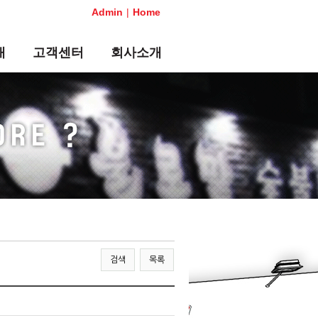
Admin
|
Home
내
고객센터
회사소개
뉴스&공지
CEO 인사말
비용
언론보도
연혁
보
CF 영상
오시는길
의
이벤트
신청
고객의 소리
검색
목록