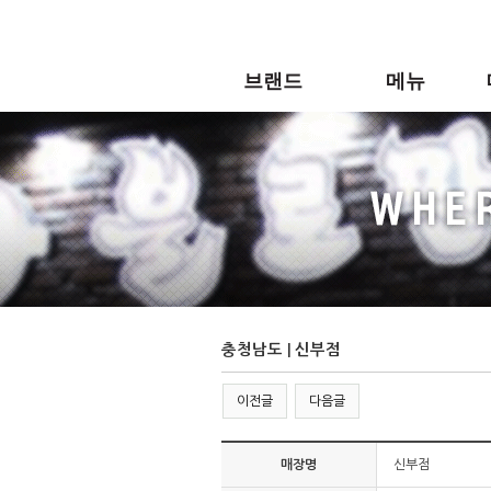
메
본
뉴
문
바
으
브랜드
메뉴
로
로
가
바
기
로
불로만
바베큐
가
기
BI
후라이드
인테리어 컨셉
사이드
신메뉴
충청남도 | 신부점
이전글
다음글
매장명
신부점